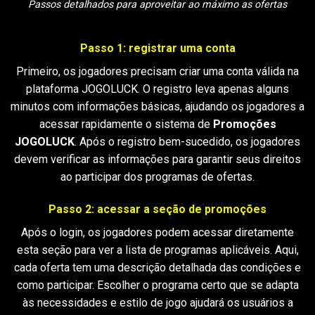
Passos detalhados para aproveitar ao máximo as ofertas
Passo 1: registrar uma conta
Primeiro, os jogadores precisam criar uma conta válida na
plataforma JOGOLUCK. O registro leva apenas alguns
minutos com informações básicas, ajudando os jogadores a
acessar rapidamente o sistema de
Promoções
JOGOLUCK
. Após o registro bem-sucedido, os jogadores
devem verificar as informações para garantir seus direitos
ao participar dos programas de ofertas.
Passo 2: acessar a seção de promoções
Após o login, os jogadores podem acessar diretamente
esta seção para ver a lista de programas aplicáveis. Aqui,
cada oferta tem uma descrição detalhada das condições e
como participar. Escolher o programa certo que se adapta
às necessidades e estilo de jogo ajudará os usuários a