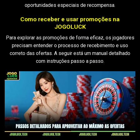
oportunidades especiais de recompensa.
Como receber e usar promoções na
JOGOLUCK
Para explorar as promoções de forma eficaz, os jogadores
precisam entender o processo de recebimento e uso
correto das ofertas. A seguir está um manual detalhado
com instruções passo a passo.