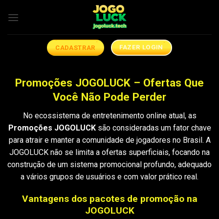
Skip
to
content
FAZER LOGIN
CADASTRAR
Promoções JOGOLUCK – Ofertas Que
Você Não Pode Perder
No ecossistema de entretenimento online atual, as
Promoções JOGOLUCK
são consideradas um fator chave
para atrair e manter a comunidade de jogadores no Brasil. A
JOGOLUCK não se limita a ofertas superficiais, focando na
construção de um sistema promocional profundo, adequado
a vários grupos de usuários e com valor prático real.
Vantagens dos pacotes de promoção na
JOGOLUCK