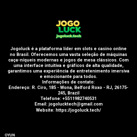
Jogoluck
é a plataforma líder em slots e casino online
no Brasil. Oferecemos uma vasta seleção de máquinas
caça-níqueis modernas e jogos de mesa clássicos. Com
uma interface intuitiva e gráficos de alta qualidade,
garantimos uma experiência de entretenimento imersiva
e emocionante para todos.
Informações de contato:
Endereço: R. Ciro, 185 - Wona, Belford Roxo - RJ, 26175-
245, Brazil
Telefone: +5511982740531
Email:
jogolucktech@gmail.com
Website:
https://jogoluck.tech/
OYUN