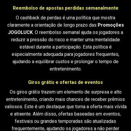
Reembolso de apostas perdidas semanalmente
O cashback de perdas é uma política que mostra
claramente a orientação de longo prazo das
Promoções
JOGOLUCK
. O reembolso semanal ajuda os jogadores a
reduzir a pressão do risco e manter uma mentalidade
estável durante a participação. Esta política é
especialmente adequada para jogadores frequentes,
ajudando a equilibrar custos e prolongar o tempo de
entretenimento.
Giros grátis e ofertas de eventos
Os giros grátis trazem um elemento de surpresa e alto
entretenimento, criando mais chances de receber prêmios
valiosos. Este é um destaque que torna a oferta mais vívida
e atraente. Além disso, ofertas baseadas em eventos,
festivais ou grandes temporadas são atualizadas
frequentemente, ajudando os jogadores a não perder