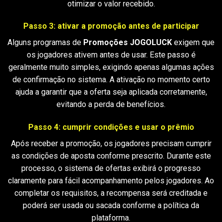
otimizar o valor recebido.
Passo 3: ativar a promoção antes de participar
Alguns programas de
Promoções JOGOLUCK
exigem que
os jogadores ativem antes de usar. Este passo é
geralmente muito simples, exigindo apenas algumas ações
de confirmação no sistema. A ativação no momento certo
ajuda a garantir que a oferta seja aplicada corretamente,
evitando a perda de benefícios.
Passo 4: cumprir condições e usar o prêmio
Após receber a promoção, os jogadores precisam cumprir
as condições de aposta conforme prescrito. Durante este
processo, o sistema de ofertas exibirá o progresso
claramente para fácil acompanhamento pelos jogadores. Ao
completar os requisitos, a recompensa será creditada e
poderá ser usada ou sacada conforme a política da
plataforma.