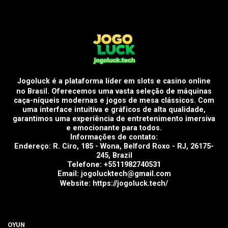
Cashback
–
Mais
Alegria
Na
JOGOLUCK
Jogoluck
é a plataforma líder em slots e casino online
no Brasil. Oferecemos uma vasta seleção de máquinas
caça-níqueis modernas e jogos de mesa clássicos. Com
uma interface intuitiva e gráficos de alta qualidade,
garantimos uma experiência de entretenimento imersiva
e emocionante para todos.
Informações de contato:
Endereço: R. Ciro, 185 - Wona, Belford Roxo - RJ, 26175-
245, Brazil
Telefone: +5511982740531
Email:
jogolucktech@gmail.com
Website:
https://jogoluck.tech/
OYUN