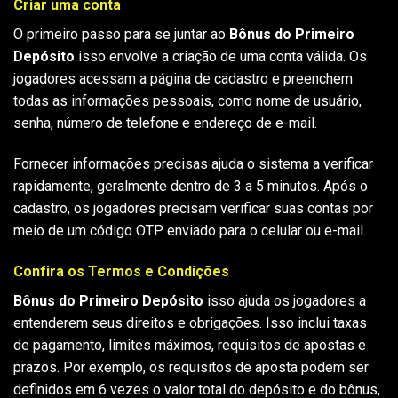
Criar uma conta
O primeiro passo para se juntar ao
Bônus do Primeiro
Depósito
isso envolve a criação de uma conta válida. Os
jogadores acessam a página de cadastro e preenchem
todas as informações pessoais, como nome de usuário,
senha, número de telefone e endereço de e-mail.
Fornecer informações precisas ajuda o sistema a verificar
rapidamente, geralmente dentro de 3 a 5 minutos. Após o
cadastro, os jogadores precisam verificar suas contas por
meio de um código OTP enviado para o celular ou e-mail.
Confira os Termos e Condições
Bônus do Primeiro Depósito
isso ajuda os jogadores a
entenderem seus direitos e obrigações. Isso inclui taxas
de pagamento, limites máximos, requisitos de apostas e
prazos. Por exemplo, os requisitos de aposta podem ser
definidos em 6 vezes o valor total do depósito e do bônus,