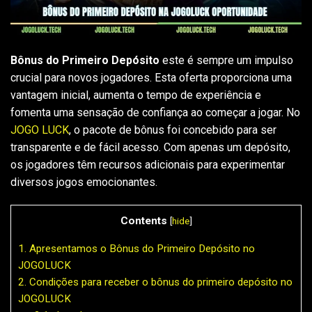
Bônus do Primeiro Depósito
este é sempre um impulso
crucial para novos jogadores. Esta oferta proporciona uma
vantagem inicial, aumenta o tempo de experiência e
fomenta uma sensação de confiança ao começar a jogar. No
JOGO LUCK
, o pacote de bônus foi concebido para ser
transparente e de fácil acesso. Com apenas um depósito,
os jogadores têm recursos adicionais para experimentar
diversos jogos emocionantes.
Contents
[
hide
]
1.
Apresentamos o Bônus do Primeiro Depósito no
JOGOLUCK
2.
Condições para receber o bônus do primeiro depósito no
JOGOLUCK