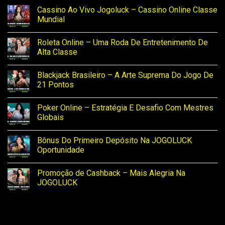
Conquiste
No
comentário
Cassino Ao Vivo Jogoluck – Cassino Online Classe
O
Jogo
em
Oceano
Do
Jogar
Mundial
Peixe
Pesca
–
Grátis
Nenhum
Conquiste
–
comentário
Roleta Online – Uma Roda De Entretenimento De
O
Aperfeiçoamento
em
Oceano
De
Cassino
Alta Classe
Habilidades
Ao
Vivo
Nenhum
Jogoluck
comentário
Blackjack Brasileiro – A Arte Suprema Do Jogo De
–
em
Cassino
Roleta
21 Pontos
Online
Online
Classe
–
Nenhum
Mundial
Uma
comentário
Poker Online – Estratégia E Desafio Com Mestres
Roda
em
De
Blackjack
Globais
Entretenimento
Brasileiro
De
–
Nenhum
Alta
A
comentário
Bônus Do Primeiro Depósito Na JOGOLUCK
Classe
Arte
em
Suprema
Poker
Oportunidade
Do
Online
Jogo
–
Nenhum
De
Estratégia
comentário
Promoção de Cashback – Mais Alegria Na
21
E
em
Pontos
Desafio
Bônus
JOGOLUCK
Com
Do
Mestres
Primeiro
Nenhum
Globais
Depósito
comentário
Na
em
JOGOLUCK
Promoção
Oportunidade
de