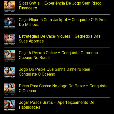
comentário
Slots Grátis – Experiência De Jogo Sem Risco
Futebol
em
–
Slots
Financeiro
Guia
Com
De
Pagamento
Nenhum
Análise
Real
comentário
Caça-Níqueis Com Jackpot – Conquiste O Prêmio
E
–
em
Estratégia
Jogue,
Slots
De Milhões
Ganhe
Grátis
E
–
Nenhum
Retire
Experiência
comentário
Estratégias De Caça-Níqueis – Segredos Das
Rápido
De
em
Jogo
Caça-
Suas Apostas
Sem
Níqueis
Risco
Com
Nenhum
Financeiro
Jackpot
comentário
Caça A Peixes Online – Conquiste O Imenso
–
em
Conquiste
Estratégias
Oceano No Brasil
O
De
Prêmio
Caça-
Nenhum
De
Níqueis
comentário
Jogo Do Peixe Que Ganha Dinheiro Real –
Milhões
–
em
Segredos
Caça
Conquiste O Oceano
Das
A
Suas
Peixes
Nenhum
Apostas
Online
comentário
Dicas Para Ganhar No Jogo Do Peixe – Conquiste
–
em
Conquiste
Jogo
O Oceano
O
Do
Imenso
Peixe
Nenhum
Oceano
Que
comentário
Jogar Pesca Grátis – Aperfeiçoamento De
No
Ganha
em
Brasil
Dinheiro
Dicas
Habilidades
Real
Para
–
Ganhar
Nenhum