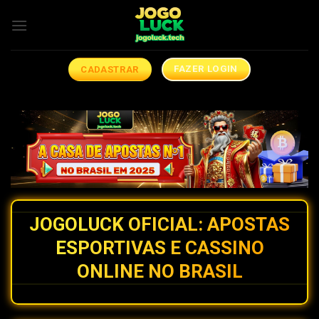
Skip
to
content
FAZER LOGIN
CADASTRAR
JOGOLUCK OFICIAL: APOSTAS
ESPORTIVAS E CASSINO
ONLINE NO BRASIL