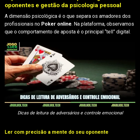
oponentes e gestão da psicologia pessoal
A dimensão psicológica é o que separa os amadores dos
profissionais no
Poker online
. Na plataforma, observamos
que o comportamento de aposta é o principal “tell” digital.
Dicas de leitura de adversários e controle emocional
Ler com precisão a mente do seu oponente