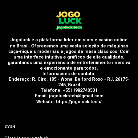
Alegria
Na
JOGOLUCK
Jogoluck
é a plataforma líder em slots e casino online
no Brasil. Oferecemos uma vasta seleção de máquinas
caça-níqueis modernas e jogos de mesa clássicos. Com
uma interface intuitiva e gráficos de alta qualidade,
garantimos uma experiência de entretenimento imersiva
e emocionante para todos.
Informações de contato:
Endereço: R. Ciro, 185 - Wona, Belford Roxo - RJ, 26175-
245, Brazil
Telefone: +5511982740531
Email:
jogolucktech@gmail.com
Website:
https://jogoluck.tech/
OYUN