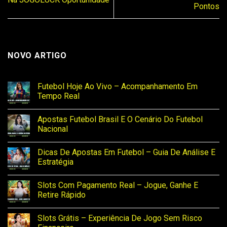
Pontos
NOVO ARTIGO
Futebol Hoje Ao Vivo – Acompanhamento Em
Tempo Real
Nenhum
comentário
Apostas Futebol Brasil E O Cenário Do Futebol
em
Futebol
Nacional
Hoje
Ao
Nenhum
Vivo
comentário
Dicas De Apostas Em Futebol – Guia De Análise E
–
em
Acompanhamento
Apostas
Estratégia
Em
Futebol
Tempo
Brasil
Nenhum
Real
E
comentário
Slots Com Pagamento Real – Jogue, Ganhe E
O
em
Cenário
Dicas
Retire Rápido
Do
De
Futebol
Apostas
Nenhum
Nacional
Em
comentário
Slots Grátis – Experiência De Jogo Sem Risco
Futebol
em
–
Slots