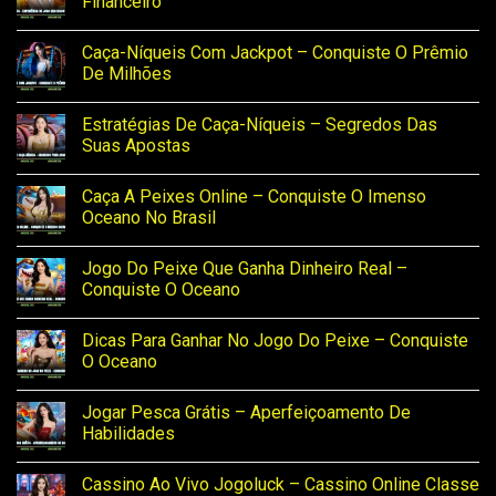
Financeiro
Guia
Com
De
Pagamento
Nenhum
Análise
Real
comentário
Caça-Níqueis Com Jackpot – Conquiste O Prêmio
E
–
em
Estratégia
Jogue,
Slots
De Milhões
Ganhe
Grátis
E
–
Nenhum
Retire
Experiência
comentário
Estratégias De Caça-Níqueis – Segredos Das
Rápido
De
em
Jogo
Caça-
Suas Apostas
Sem
Níqueis
Risco
Com
Nenhum
Financeiro
Jackpot
comentário
Caça A Peixes Online – Conquiste O Imenso
–
em
Conquiste
Estratégias
Oceano No Brasil
O
De
Prêmio
Caça-
Nenhum
De
Níqueis
comentário
Jogo Do Peixe Que Ganha Dinheiro Real –
Milhões
–
em
Segredos
Caça
Conquiste O Oceano
Das
A
Suas
Peixes
Nenhum
Apostas
Online
comentário
Dicas Para Ganhar No Jogo Do Peixe – Conquiste
–
em
Conquiste
Jogo
O Oceano
O
Do
Imenso
Peixe
Nenhum
Oceano
Que
comentário
Jogar Pesca Grátis – Aperfeiçoamento De
No
Ganha
em
Brasil
Dinheiro
Dicas
Habilidades
Real
Para
–
Ganhar
Nenhum
Conquiste
No
comentário
Cassino Ao Vivo Jogoluck – Cassino Online Classe
O
Jogo
em