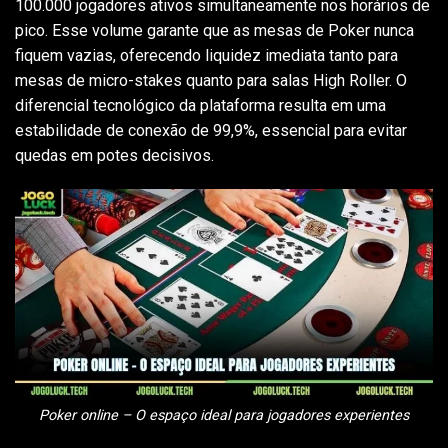
100.000 jogadores ativos simultaneamente nos horários de
pico. Esse volume garante que as mesas de Poker nunca
fiquem vazias, oferecendo liquidez imediata tanto para
mesas de micro-stakes quanto para salas High Roller. O
diferencial tecnológico da plataforma resulta em uma
estabilidade de conexão de 99,9%, essencial para evitar
quedas em potes decisivos.
Poker online – O espaço ideal para jogadores experientes