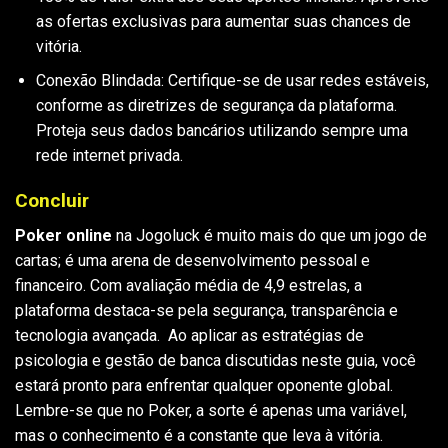
as ofertas exclusivas para aumentar suas chances de
vitória.
Conexão Blindada: Certifique-se de usar redes estáveis,
conforme as diretrizes de segurança da plataforma.
Proteja seus dados bancários utilizando sempre uma
rede internet privada.
Concluir
Poker online
na Jogoluck é muito mais do que um jogo de
cartas; é uma arena de desenvolvimento pessoal e
financeiro. Com avaliação média de 4,9 estrelas, a
plataforma destaca-se pela segurança, transparência e
tecnologia avançada. Ao aplicar as estratégias de
psicologia e gestão de banca discutidas neste guia, você
estará pronto para enfrentar qualquer oponente global.
Lembre-se que no Poker, a sorte é apenas uma variável,
mas o conhecimento é a constante que leva à vitória.