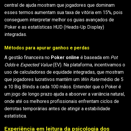
central de ajuda mostram que jogadores que dominam
esses termos aumentam sua taxa de vitória em 15%, pois
conseguem interpretar melhor os guias avançados de
Poker e as estatísticas HUD (Heads-Up Display)
integradas.
Métodos para apurar ganhos e perdas
A gestão financeira no
Poker online
é baseada em
Pot
Odds
e
Expected Value
(EV). Na plataforma, incentivamos o
uso de calculadoras de equidade integradas, que mostram
que jogadores lucrativos mantêm um
Win Rate
médio de 5
a 10 Big Blinds a cada 100 mãos. Entender que o Poker é
um jogo de longo prazo ajuda a absorver a variância natural,
onde até os melhores profissionais enfrentam ciclos de
derrotas temporárias antes de atingir a estabilidade
estatística.
Experiência em leitura da psicologia dos