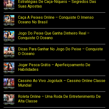
Estratégias De Caça-Níqueis – Segredos Das
Rápido
De
em
Jogo
Caça-
Suas Apostas
Sem
Níqueis
Risco
Com
Nenhum
Financeiro
Jackpot
comentário
Caça A Peixes Online – Conquiste O Imenso
–
em
Conquiste
Estratégias
Oceano No Brasil
O
De
Prêmio
Caça-
Nenhum
De
Níqueis
comentário
Jogo Do Peixe Que Ganha Dinheiro Real –
Milhões
–
em
Segredos
Caça
Conquiste O Oceano
Das
A
Suas
Peixes
Nenhum
Apostas
Online
comentário
Dicas Para Ganhar No Jogo Do Peixe – Conquiste
–
em
Conquiste
Jogo
O Oceano
O
Do
Imenso
Peixe
Nenhum
Oceano
Que
comentário
Jogar Pesca Grátis – Aperfeiçoamento De
No
Ganha
em
Brasil
Dinheiro
Dicas
Habilidades
Real
Para
–
Ganhar
Nenhum
Conquiste
No
comentário
Cassino Ao Vivo Jogoluck – Cassino Online Classe
O
Jogo
em
Oceano
Do
Jogar
Mundial
Peixe
Pesca
–
Grátis
Nenhum
Conquiste
–
comentário
Roleta Online – Uma Roda De Entretenimento De
O
Aperfeiçoamento
em
Oceano
De
Cassino
Alta Classe
Habilidades
Ao
Vivo
Nenhum