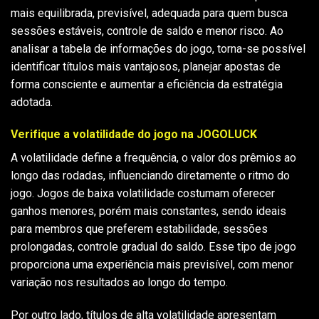
mais equilibrada, previsível, adequada para quem busca
sessões estáveis, controle de saldo e menor risco. Ao
analisar a tabela de informações do jogo, torna-se possível
identificar títulos mais vantajosos, planejar apostas de
forma consciente e aumentar a eficiência da estratégia
adotada.
Verifique a volatilidade do jogo na JOGOLUCK
A volatilidade define a frequência, o valor dos prêmios ao
longo das rodadas, influenciando diretamente o ritmo do
jogo. Jogos de baixa volatilidade costumam oferecer
ganhos menores, porém mais constantes, sendo ideais
para membros que preferem estabilidade, sessões
prolongadas, controle gradual do saldo. Esse tipo de jogo
proporciona uma experiência mais previsível, com menor
variação nos resultados ao longo do tempo.
Por outro lado, títulos de alta volatilidade apresentam