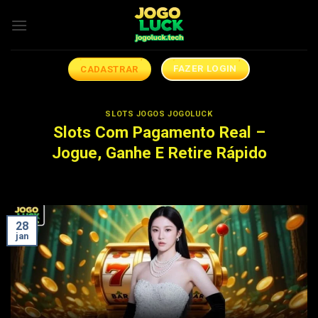
Skip
to
content
FAZER LOGIN
CADASTRAR
SLOTS JOGOS JOGOLUCK
Slots Com Pagamento Real –
Jogue, Ganhe E Retire Rápido
28
jan