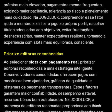
prêmios mais elevados, pagamentos menos frequentes,
exigindo maior paciência, tolerância ao risco e planejamento
mais cuidadoso. Na JOGOLUCK, compreender esse fator
ajuda o membro a alinhar o jogo ao próprio perfil, escolher
títulos adequados aos objetivos, evitar frustrações
desnecessárias, manter expectativas realistas, tornando a
experiência com slots mais equilibrada, consciente.
Priorize editoras reconhecidas
Ao selecionar
slots com pagamento real
, priorizar
editoras reconhecidas é uma estratégia inteligente.
Desenvolvedoras consolidadas oferecem jogos com
mecânicas bem ajustadas, gráficos de qualidade e
sistemas de pagamento transparentes. Esses fatores
garantem maior confiabilidade, desempenho estável,
recursos bônus bem estruturados. Na JOGOLUCK, a
presença de editoras renomadas proporciona aos thành