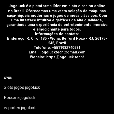
Jogoluck
é a plataforma líder em slots e casino online
no Brasil. Oferecemos uma vasta seleção de máquinas
caça-níqueis modernas e jogos de mesa clássicos. Com
uma interface intuitiva e gráficos de alta qualidade,
garantimos uma experiência de entretenimento imersiva
e emocionante para todos.
Informações de contato:
Endereço: R. Ciro, 185 - Wona, Belford Roxo - RJ, 26175-
245, Brazil
Telefone: +5511982740531
Email:
jogolucktech@gmail.com
Website:
https://jogoluck.tech/
OYUN
Slots jogos jogoluck
Pescaria jogoluck
esportes jogoluck