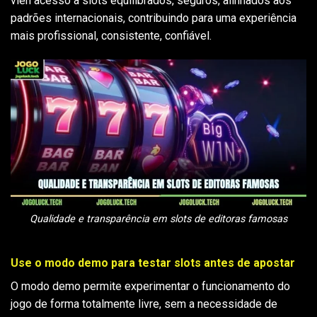
viên acesso a slots equilibrados, seguros, alinhados aos
padrões internacionais, contribuindo para uma experiência
mais profissional, consistente, confiável.
Qualidade e transparência em slots de editoras famosas
Use o modo demo para testar slots antes de apostar
O modo demo permite experimentar o funcionamento do
jogo de forma totalmente livre, sem a necessidade de