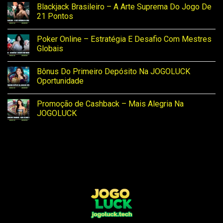
Jogoluck
comentário
Blackjack Brasileiro – A Arte Suprema Do Jogo De
–
em
Cassino
Roleta
21 Pontos
Online
Online
Classe
–
Nenhum
Mundial
Uma
comentário
Poker Online – Estratégia E Desafio Com Mestres
Roda
em
De
Blackjack
Globais
Entretenimento
Brasileiro
De
–
Nenhum
Alta
A
comentário
Bônus Do Primeiro Depósito Na JOGOLUCK
Classe
Arte
em
Suprema
Poker
Oportunidade
Do
Online
Jogo
–
Nenhum
De
Estratégia
comentário
Promoção de Cashback – Mais Alegria Na
21
E
em
Pontos
Desafio
Bônus
JOGOLUCK
Com
Do
Mestres
Primeiro
Nenhum
Globais
Depósito
comentário
Na
em
JOGOLUCK
Promoção
Oportunidade
de
Cashback
–
Mais
Alegria
Na
JOGOLUCK