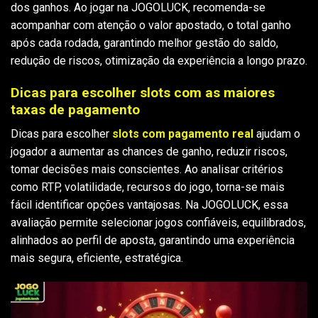
dos ganhos. Ao jogar na JOGOLUCK, recomenda-se
acompanhar com atenção o valor apostado, o total ganho
após cada rodada, garantindo melhor gestão do saldo,
redução de riscos, otimização da experiência a longo prazo.
Dicas para escolher slots com as maiores
taxas de pagamento
Dicas para escolher
slots com pagamento real
ajudam o
jogador a aumentar as chances de ganho, reduzir riscos,
tomar decisões mais conscientes. Ao analisar critérios
como RTP, volatilidade, recursos do jogo, torna-se mais
fácil identificar opções vantajosas. Na JOGOLUCK, essa
avaliação permite selecionar jogos confiáveis, equilibrados,
alinhados ao perfil de aposta, garantindo uma experiência
mais segura, eficiente, estratégica.